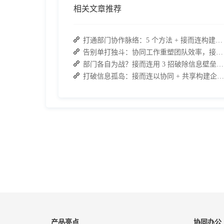
相关文章推荐
打通部门协作脉络：5 个方法 + 接而连构建顺畅联动团队
告别单打独斗：协同工作重塑团队效率，接而连打造数据合规协作空间
部门各自为战？接而连用 3 招破除信息壁垒，让协作效率翻倍
打破信息孤岛：接而连以协同 + 共享构建企业高效办公生态
产品亮点
协同办公