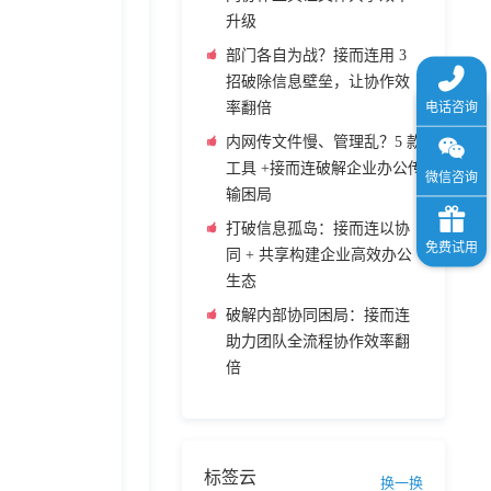
升级
部门各自为战？接而连用 3
招破除信息壁垒，让协作效
率翻倍
内网传文件慢、管理乱？5 款
工具 +接而连破解企业办公传
输困局
打破信息孤岛：接而连以协
同 + 共享构建企业高效办公
生态
破解内部协同困局：接而连
助力团队全流程协作效率翻
倍
标签云
换一换