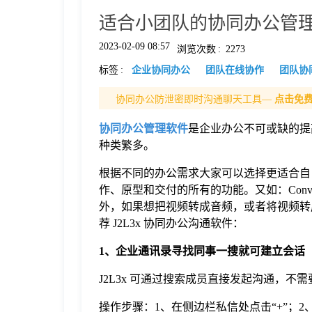
适合小团队的协同办公管
格
2023-02-09 08:57
浏览次数
:
2273
标签
:
企业协同办公
团队在线协作
团队协
技
协同办公防泄密即时沟通聊天工具—
点击免
术
常
协同办公管理软件
是企业办公不可或缺的提
种类繁多。
资
见
根据不同的办公需求大家可以选择更适合自己
作、原型和交付的所有的功能。又如：Conv
讯
问
外，如果想把视频转成音频，或者将视频转
荐 J2L3x 协同办公沟通软件：
题
1、企业通讯录寻找同事一搜就可建立会话
J2L3x 可通过搜索成员直接发起沟通，不
关
操作步骤：1、在侧边栏私信处点击“+”；