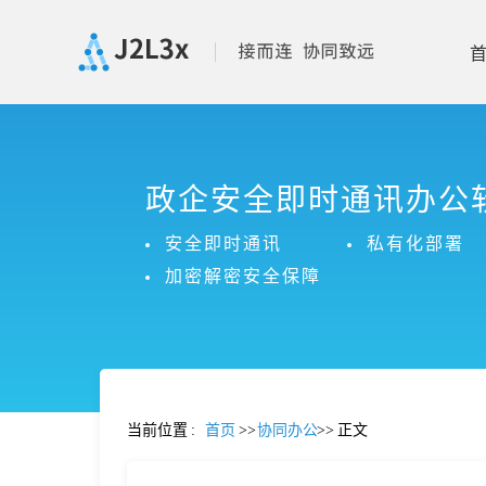
首
政企安全即时通讯办公
页
安全即时通讯
私有化部署
产
加密解密安全保障
品
功
当前位置
:
首页
>>
协同办公
>>
正文
能
价