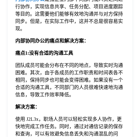
行协作，实现信息共享、任务分配、项目进度跟踪
格
等目的。这需要他们能够有效地沟通并与对方保持
同步。但是，在实际工作中，这并不总是很容易实
现。
技
内部协同办公的痛点和解决方案
：
术
常
痛点
1
:没有合适的沟通工具
团队成员可能会分布在不同的地点，导致实时沟通
资
见
困难。其次，由于各成员的工作职责和时间表各不
相同，保持同步也可能会变得困难。如果没有一个
讯
问
合适的沟通工具，不同部门的人员很难快速地沟通
信息，导致工作效率降低。
题
解决方案
：
使用 J2L3x，职场人员可以轻松实现多人协作，更
关
快地完成工作任务。同时，通过对通信记录的保存
和查询，可以有效避免信息丢失和沟通混乱的问