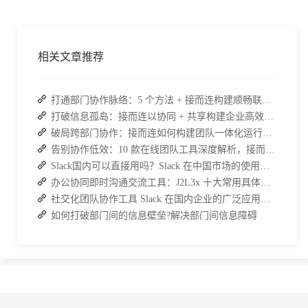
相关文章推荐
打通部门协作脉络：5 个方法 + 接而连构建顺畅联动团队
打破信息孤岛：接而连以协同 + 共享构建企业高效办公生态
破局跨部门协作：接而连如何构建团队一体化运行新格局
告别协作低效：10 款在线团队工具深度解析，接而连凭什么脱颖而出？
Slack国内可以直接用吗？Slack 在中国市场的使用现状及替代方案探讨
办公协同即时沟通交流工具：J2L3x 十大常用具体功能介绍
社交化团队协作工具 Slack 在国内企业的广泛应用：优点与局限性
如何打破部门间的信息壁垒?解决部门间信息障碍