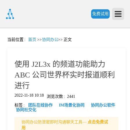
免费试用
首
当前位置
:
首页
>>
协同办公
>>
正文
页
使用 J2L3x 的频道功能助力
产
ABC 公司世界杯实时报道顺利
进行
品
2022-11-18 10:18
浏览次数
:
2441
标签
:
团队在线协作
IM场景化协同
协同办公软件
功
协同社交化
协同办公防泄密即时沟通聊天工具—
点击免费试
能
价
用