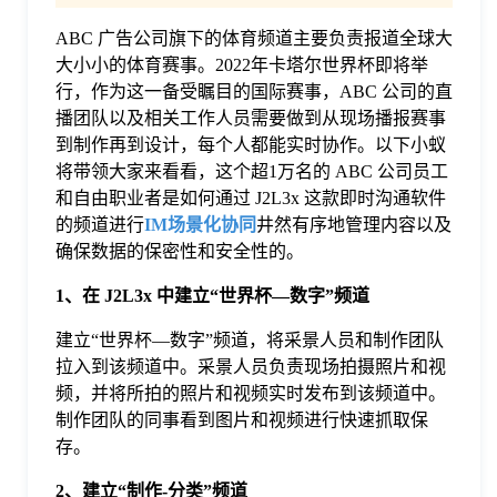
ABC 广告公司旗下的体育频道主要负责报道全球大
格
大小小的体育赛事。2022年卡塔尔世界杯即将举
行，作为这一备受瞩目的国际赛事，ABC 公司的直
技
播团队以及相关工作人员需要做到从现场播报赛事
到制作再到设计，每个人都能实时协作。以下小蚁
将带领大家来看看，这个超1万名的 ABC 公司员工
术
常
和自由职业者是如何通过 J2L3x 这款即时沟通软件
的频道进行
IM场景化协同
井然有序地管理内容以及
资
见
确保数据的保密性和安全性的。
1、在 J2L3x 中建立“世界杯—数字”频道
讯
问
建立“世界杯—数字”频道，将采景人员和制作团队
拉入到该频道中。采景人员负责现场拍摄照片和视
题
频，并将所拍的照片和视频实时发布到该频道中。
制作团队的同事看到图片和视频进行快速抓取保
存。
关
2、建立“制作-分类”频道