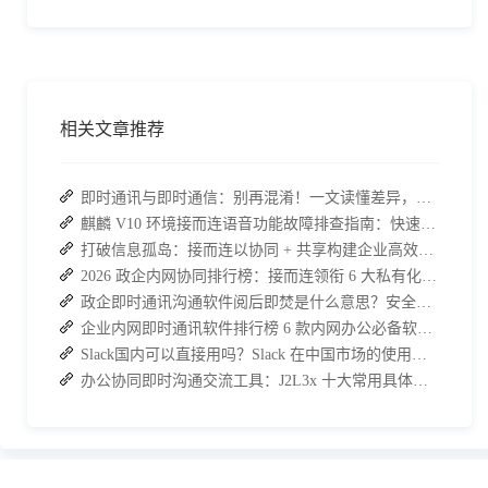
相关文章推荐
即时通讯与即时通信：别再混淆！一文读懂差异，接而连适配企业协作需求
麒麟 V10 环境接而连语音功能故障排查指南：快速恢复高效协作
打破信息孤岛：接而连以协同 + 共享构建企业高效办公生态
2026 政企内网协同排行榜：接而连领衔 6 大私有化方案，安全与效率双升级
政企即时通讯沟通软件阅后即焚是什么意思？安全聊天软件介绍
企业内网即时通讯软件排行榜 6 款内网办公必备软件介绍
Slack国内可以直接用吗？Slack 在中国市场的使用现状及替代方案探讨
办公协同即时沟通交流工具：J2L3x 十大常用具体功能介绍