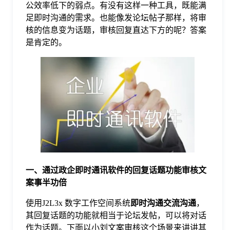
公效率低下的弱点。有没有这样一种工具，既能满
于
足即时沟通的需求。也能像发论坛帖子那样，将审
核的信息变为话题，审核回复直达下方的呢？答案
我
是肯定的。
们
下
载
一
、
通过
政企即时通讯软件
的回复话题功能审核文
案事半功倍
使用J2L3x 数字工作空间系统
即时沟通交流沟通
，
其回复话题的功能就相当于论坛发帖，可以将对话
作为话题。下面以小刘文案审核这个场景来讲讲其