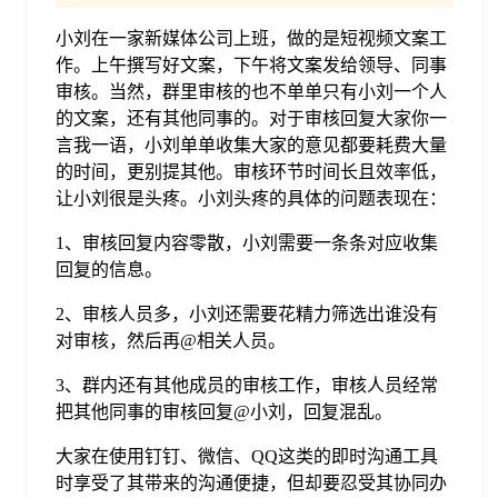
小刘在一家新媒体公司上班，做的是短视频文案工
格
作。上午撰写好文案，下午将文案发给领导、同事
审核。当然，群里审核的也不单单只有小刘一个人
技
的文案，还有其他同事的。对于审核回复大家你一
言我一语，小刘单单收集大家的意见都要耗费大量
的时间，更别提其他。审核环节时间长且效率低，
术
常
让小刘很是头疼。小刘头疼的具体的问题表现在：
1、审核回复内容零散，小刘需要一条条对应收集
资
见
回复的信息。
讯
2、审核人员多，小刘还需要花精力筛选出谁没有
问
对审核，然后再@相关人员。
题
3、群内还有其他成员的审核工作，审核人员经常
把其他同事的审核回复@小刘，回复混乱。
关
大家在使用钉钉、微信、QQ这类的即时沟通工具
时享受了其带来的沟通便捷，但却要忍受其协同办