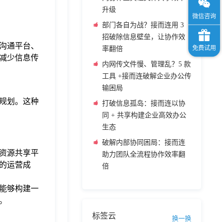
升级
部门各自为战？接而连用 3
招破除信息壁垒，让协作效
沟通平台、
率翻倍
减少信息传
内网传文件慢、管理乱？5 款
工具 +接而连破解企业办公传
输困局
规划。这种
打破信息孤岛：接而连以协
同 + 共享构建企业高效办公
生态
破解内部协同困局：接而连
资源共享平
助力团队全流程协作效率翻
的运营成
倍
能够构建一
。
标签云
换一换