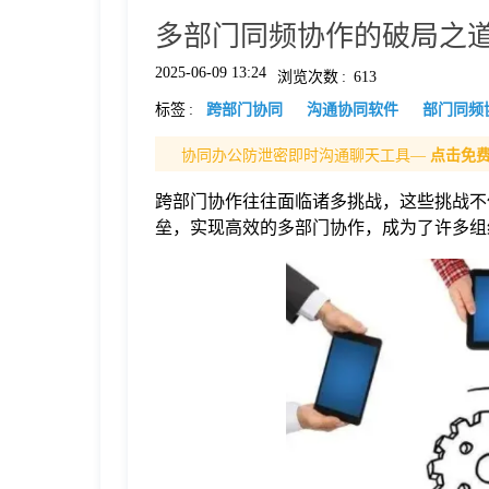
多部门同频协作的破局之
格
2025-06-09 13:24
浏览次数
:
613
标签
:
跨部门协同
沟通协同软件
部门同频
技
协同办公防泄密即时沟通聊天工具—
点击免
术
常
跨部门协作往往面临诸多挑战，这些挑战不
垒，实现高效的多部门协作，成为了许多组
资
见
讯
问
题
关