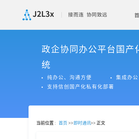
首
政企协同办公平台国产
页
统
产
纯办公、沟通方便
集成办公
支持信创国产化私有化部署
品
功
当前位置
:
首页
>>
即时通讯
>>
正文
能
价