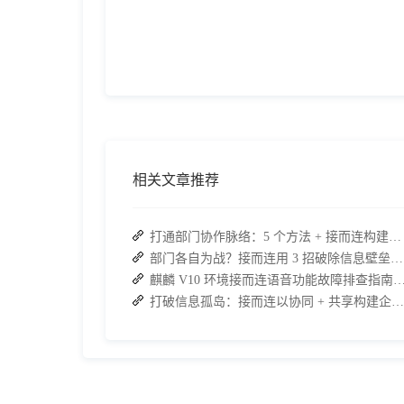
相关文章推荐
打通部门协作脉络：5 个方法 + 接而连构建顺畅联动团队
部门各自为战？接而连用 3 招破除信息壁垒，让协作效率翻倍
麒麟 V10 环境接而连语音功能故障排查指南：快速恢
打破信息孤岛：接而连以协同 + 共享构建企业高效办公生态