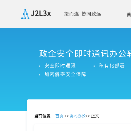
首
政企安全即时通讯办公
页
安全即时通讯
私有化部署
产
加密解密安全保障
品
功
当前位置
:
首页
>>
协同办公
>>
正文
能
价