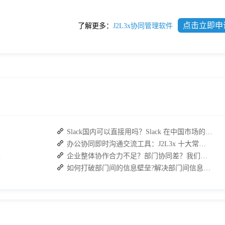
点击立即申
了解更多：
J2L3x协同管理软件
Slack国内可以直接用吗？Slack 在中国市场的使用现状及替代方案探讨
办公协同即时沟通交流工具：J2L3x 十大常用具体功能介绍
复高效协作
企业整体协作合力不足？部门协同差？我们来帮您攻破！
如何打破部门间的信息壁垒?解决部门间信息障碍