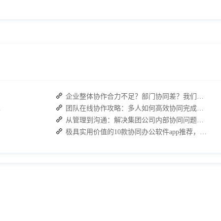
企业整体协作合力不足？部门协同差？我们来帮您攻破！
复高效协作
团队在线协作攻略：多人如何高效协同完成任务？
从管理到沟通：解决集团公司内部协同问题的关键
极具实用价值的10款协同办公软件app推荐，提高工作效率