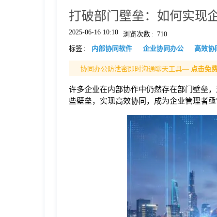
打破部门壁垒：如何实现
格
2025-06-16 10:10
浏览次数
:
710
标签
:
内部协同软件
企业协同办公
高效协
技
协同办公防泄密即时沟通聊天工具—
点击免
术
常
许多企业在内部协作中仍然存在部门壁垒，
些壁垒，实现高效协同，成为企业管理者亟
资
见
讯
问
题
关