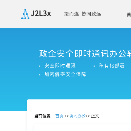
首
政企安全即时通讯办公
页
安全即时通讯
私有化部署
产
加密解密安全保障
品
功
当前位置
:
首页
>>
协同办公
>>
正文
能
价