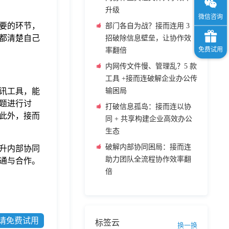
升级
要的环节，
部门各自为战？接而连用 3
都清楚自己
招破除信息壁垒，让协作效
率翻倍
内网传文件慢、管理乱？5 款
工具 +接而连破解企业办公传
输困局
讯工具，能
题进行讨
打破信息孤岛：接而连以协
此外，接而
同 + 共享构建企业高效办公
生态
破解内部协同困局：接而连
升内部协同
助力团队全流程协作效率翻
通与合作。
倍
请免费试用
标签云
换一换