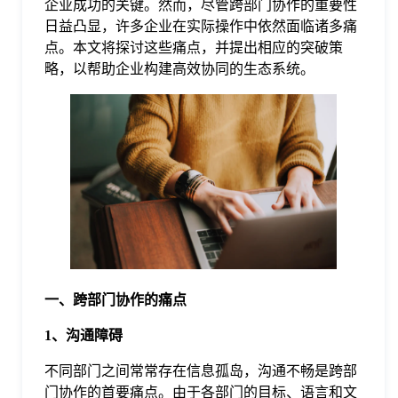
企业成功的关键。然而，尽管跨部门协作的重要性
日益凸显，许多企业在实际操作中依然面临诸多痛
格
点。本文将探讨这些痛点，并提出相应的突破策
略，以帮助企业构建高效协同的生态系统。
技
术
常
资
见
讯
问
一、跨部门协作的痛点
题
1、沟通障碍
关
不同部门之间常常存在信息孤岛，沟通不畅是跨部
门协作的首要痛点。由于各部门的目标、语言和文