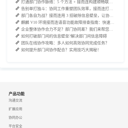
打通部门协作脉络：5 个方法 + 接而连构建顺畅联动团队
告别单打独斗：协同工作重塑团队效率，接而连打造数据合规协作空间
部门各自为战？接而连用 3 招破除信息壁垒，让协作效率翻倍
麒麟 V10 环境接而连语音功能故障排查指南：快速恢复高效协作
企业整体协作合力不足？部门协同差？我们来帮您攻破！
如何打破部门间的信息壁垒?解决部门间信息障碍
团队在线协作攻略：多人如何高效协同完成任务？
如何提升部门间协作配合？实用技巧大揭秘！
产品功能
沟通交流
扩展应用
协同办公
平台安全