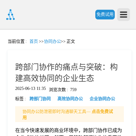
免费试用
首
当前位置
:
首页
>>
协同办公
>>
正文
页
跨部门协作的痛点与突破：构
产
建高效协同的企业生态
2025-06-13 11:35
浏览次数
:
759
品
标签
:
跨部门协同
高效协同办公
企业协同办公
功
协同办公防泄密即时沟通聊天工具—
点击免费试
用
能
在当今快速发展的商业环境中，跨部门协作已成为
价