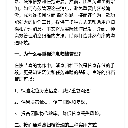
息、决策依据和任务进展。然而，随着沟通量的增
加，如何有效管理这些消息，避免重要内容被淹
格
没，成为许多团队面临的难题。接而连作为一款功
能强大的协作工具，提供了多种方式来帮助用户归
档和管理消息。本文将从实际操作出发，介绍几种
技
高效管理消息归档的方法，助你打造井然有序的沟
通环境。
术
常
一、为什么要重视消息归档管理？
资
见
在快节奏的协作中，消息归档不仅是信息存储的手
段，更是知识沉淀和任务追踪的基础。良好的归档
管理可以：
讯
问
1、快速定位历史信息，减少重复沟通；
题
2、保留决策依据，便于回溯和复盘；
3、提高团队协作效率，降低信息丢失风险。
关
二、接而连消息归档管理的三种实用方式