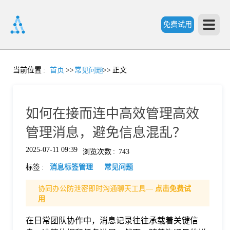
免费试用
首
当前位置
:
首页
>>
常见问题
>>
正文
页
如何在接而连中高效管理高效
产
管理消息，避免信息混乱？
2025-07-11 09:39
浏览次数
:
743
品
标签
:
消息标签管理
常见问题
功
协同办公防泄密即时沟通聊天工具—
点击免费试
用
能
在日常团队协作中，消息记录往往承载着关键信
价