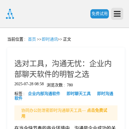
免费试用
首
当前位置
:
首页
>>
即时通讯
>>
正文
页
选对工具，沟通无忧：企业内
产
部聊天软件的明智之选
2025-07-28 08:58
浏览次数
:
780
品
标签
:
企业内部沟通软件
即时聊天工具
即时沟通
软件
功
协同办公防泄密即时沟通聊天工具—
点击免费试
用
能
价
在当今快节奏的商业环境中，沟通是企业成功的关