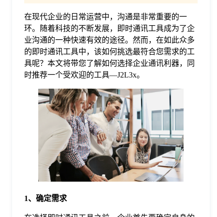
在现代企业的日常运营中，沟通是非常重要的一
格
环。随着科技的不断发展，即时通讯工具成为了企
业沟通的一种快速有效的途径。然而，在如此众多
技
的即时通讯工具中，该如何挑选最符合您需求的工
具呢？本文将带您了解如何选择企业通讯利器，同
时推荐一个受欢迎的工具—J2L3x。
术
常
资
见
讯
问
题
关
1、确定需求