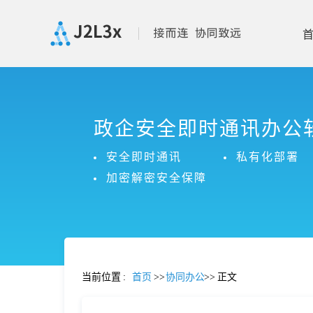
首
政企安全即时通讯办公
页
安全即时通讯
私有化部署
产
加密解密安全保障
品
功
当前位置
:
首页
>>
协同办公
>>
正文
能
价