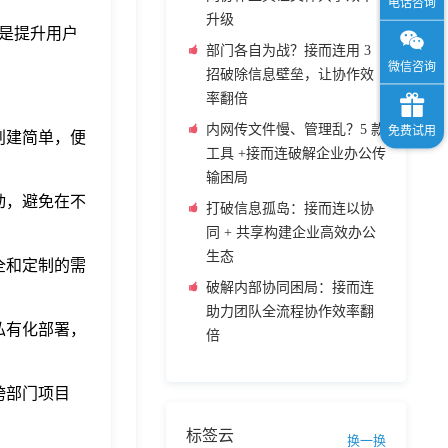
升级
是提升用户
部门各自为战？接而连用 3
招破除信息壁垒，让协作效
率翻倍
内网传文件慢、管理乱？5 款
创建简单，便
工具 +接而连破解企业办公传
输困局
动，避免在不
打破信息孤岛：接而连以协
同 + 共享构建企业高效办公
生态
全和定制的需
破解内部协同困局：接而连
助力团队全流程协作效率翻
私有化部署，
倍
跨部门项目
标签云
换一换