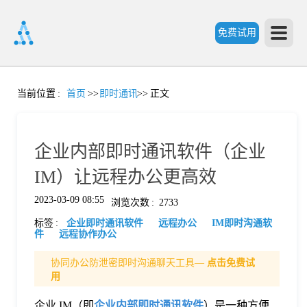
免费试用
首
当前位置
:
首页
>>
即时通讯
>>
正文
页
企业内部即时通讯软件（企业
产
IM）让远程办公更高效
2023-03-09 08:55
浏览次数
:
2733
品
标签
:
企业即时通讯软件
远程办公
IM即时沟通软
件
远程协作办公
功
协同办公防泄密即时沟通聊天工具—
点击免费试
用
能
价
企业 IM（即
企业内部即时通讯软件
）是一种方便