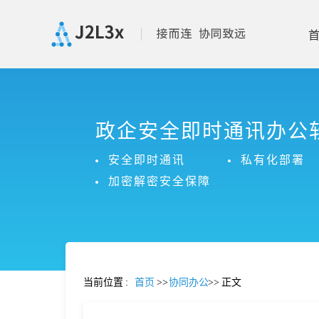
首
政企安全即时通讯办公
页
安全即时通讯
私有化部署
产
加密解密安全保障
品
功
当前位置
:
首页
>>
协同办公
>>
正文
能
价