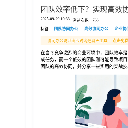
团队效率低下？实现高效协
格
2025-09-29 10:33
浏览次数
:
768
标签
:
团队协同办公
高效协同办公
企业协
技
协同办公防泄密即时沟通聊天工具—
点击免
术
常
在当今竞争激烈的商业环境中，团队效率是
成任务，而一个低效的团队则可能导致项目
资
见
团队的高效协同，并分享一些实用的实战技
讯
问
题
关