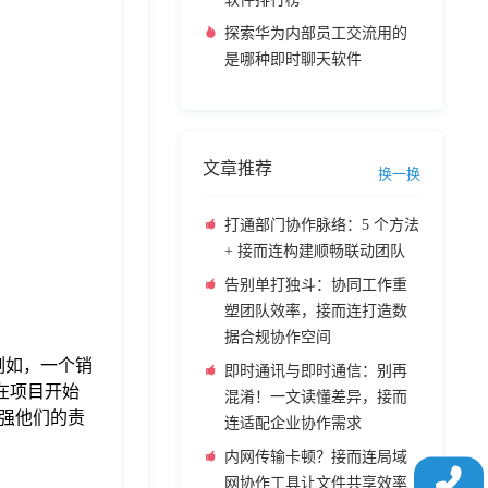
探索华为内部员工交流用的
是哪种即时聊天软件
文章推荐
换一换
打通部门协作脉络：5 个方法
+ 接而连构建顺畅联动团队
告别单打独斗：协同工作重
塑团队效率，接而连打造数
据合规协作空间
例如，一个销
即时通讯与即时通信：别再
在项目开始
混淆！一文读懂差异，接而
强他们的责
连适配企业协作需求
内网传输卡顿？接而连局域
网协作工具让文件共享效率