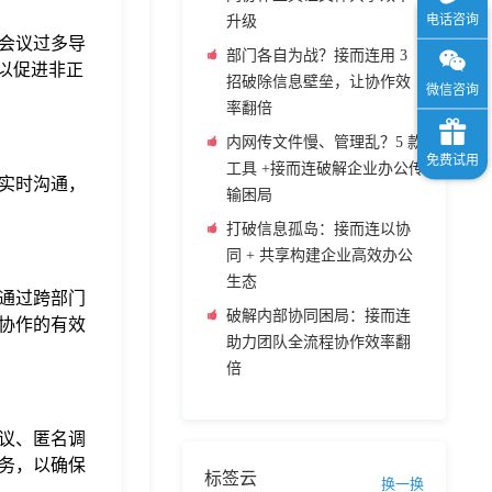
升级
会议过多导
部门各自为战？接而连用 3
以促进非正
招破除信息壁垒，让协作效
率翻倍
内网传文件慢、管理乱？5 款
工具 +接而连破解企业办公传
实时沟通，
输困局
打破信息孤岛：接而连以协
同 + 共享构建企业高效办公
生态
通过跨部门
破解内部协同困局：接而连
协作的有效
助力团队全流程协作效率翻
倍
议、匿名调
务，以确保
标签云
换一换