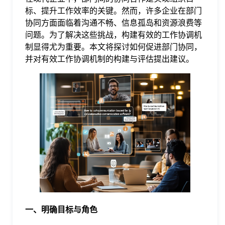
标、提升工作效率的关键。然而，许多企业在部门
格
协同方面面临着沟通不畅、信息孤岛和资源浪费等
问题。为了解决这些挑战，构建有效的工作协调机
制显得尤为重要。本文将探讨如何促进部门协同，
技
并对有效工作协调机制的构建与评估提出建议。
术
常
资
见
讯
问
题
关
一、明确目标与角色