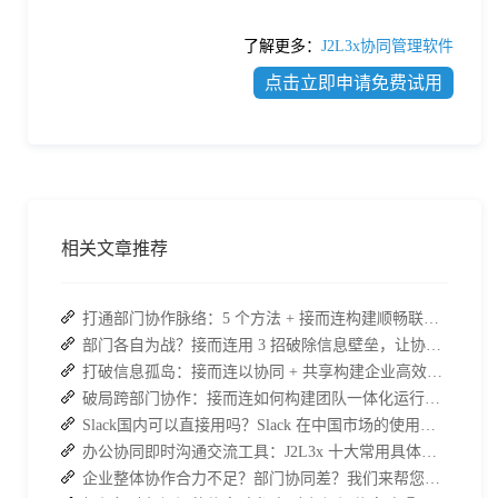
了解更多：
J2L3x协同管理软件
点击立即申请免费试用
相关文章推荐
打通部门协作脉络：5 个方法 + 接而连构建顺畅联动团队
部门各自为战？接而连用 3 招破除信息壁垒，让协作效率翻倍
打破信息孤岛：接而连以协同 + 共享构建企业高效办公生态
破局跨部门协作：接而连如何构建团队一体化运行新格局
Slack国内可以直接用吗？Slack 在中国市场的使用现状及替代方案探讨
办公协同即时沟通交流工具：J2L3x 十大常用具体功能介绍
企业整体协作合力不足？部门协同差？我们来帮您攻破！