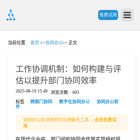
免费试用
首
当前位置
:
首页
>>
协同办公
>>
正文
页
工作协调机制：如何构建与评
产
估以提升部门协同效率
2025-08-19 15:49
浏览次数
:
603
品
标签
:
跨部门协同
数字化协同办公
协同办公软
件
功
协同办公防泄密即时沟通聊天工具—
点击免费试
用
能
价
在现代企业中，部门间的协同合作是实现组织目