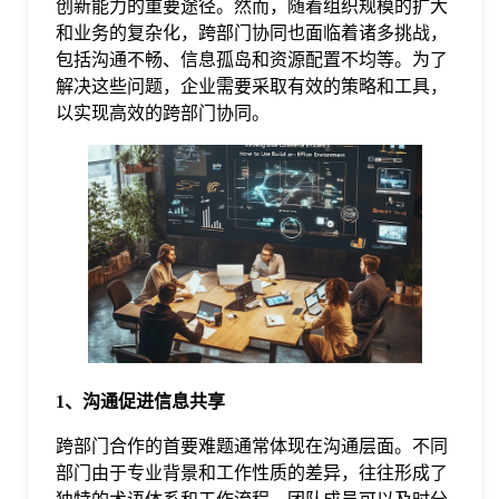
创新能力的重要途径。然而，随着组织规模的扩大
和业务的复杂化，跨部门协同也面临着诸多挑战，
格
包括沟通不畅、信息孤岛和资源配置不均等。为了
解决这些问题，企业需要采取有效的策略和工具，
以实现高效的跨部门协同。
技
术
常
资
见
讯
问
题
1、沟通促进信息共享
跨部门合作的首要难题通常体现在沟通层面。不同
关
部门由于专业背景和工作性质的差异，往往形成了