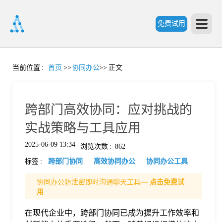
免费试用
首
当前位置
:
首页
>>
协同办公
>>
正文
页
跨部门高效协同：应对挑战的
产
实战策略与工具应用
2025-06-09 13:34
浏览次数
:
862
品
标签
:
跨部门协同
高效协同办公
协同办公工具
功
协同办公防泄密即时沟通聊天工具—
点击免费试
用
能
在现代企业中，跨部门协同已成为提升工作效率和
价