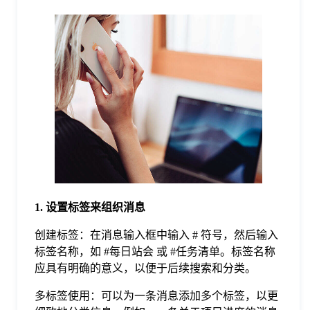
格
技
术
常
资
见
讯
问
1. 设置标签来组织消息
创建标签：在消息输入框中输入 # 符号，然后输入
题
标签名称，如 #每日站会 或 #任务清单。标签名称
应具有明确的意义，以便于后续搜索和分类。
关
多标签使用：可以为一条消息添加多个标签，以更