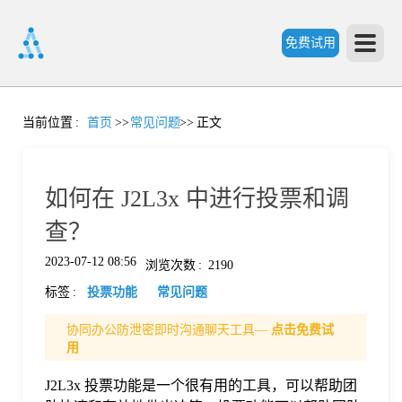
免费试用
首
当前位置
:
首页
>>
常见问题
>>
正文
页
如何在 J2L3x 中进行投票和调
产
查？
2023-07-12 08:56
浏览次数
:
2190
品
标签
:
投票功能
常见问题
功
协同办公防泄密即时沟通聊天工具—
点击免费试
用
能
J2L3x 投票功能是一个很有用的工具，可以帮助团
价