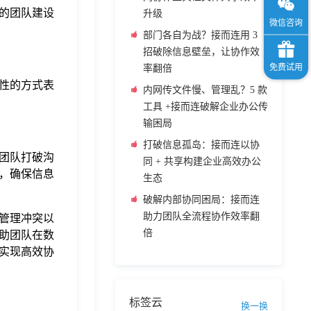
的团队建设
升级
部门各自为战？接而连用 3
招破除信息壁垒，让协作效
率翻倍
性的方式表
内网传文件慢、管理乱？5 款
工具 +接而连破解企业办公传
输困局
打破信息孤岛：接而连以协
团队打破沟
同 + 共享构建企业高效办公
，确保信息
生态
破解内部协同困局：接而连
助力团队全流程协作效率翻
管理冲突以
倍
助团队在数
实现高效协
标签云
换一换