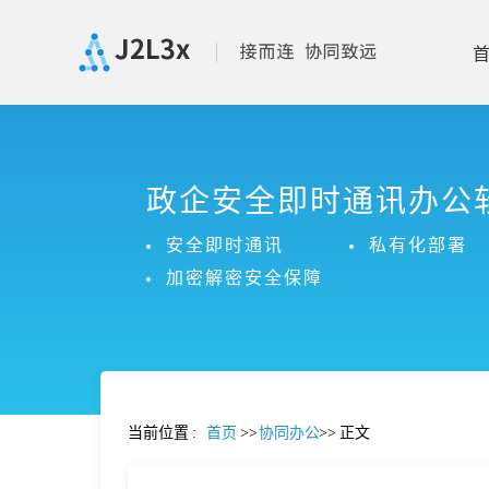
首
政企安全即时通讯办公
页
安全即时通讯
私有化部署
产
加密解密安全保障
品
功
当前位置
:
首页
>>
协同办公
>>
正文
能
价