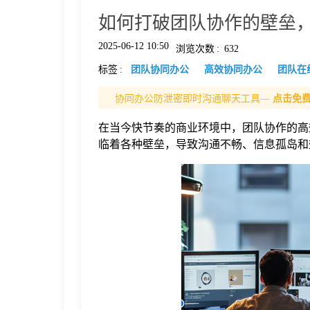
如何打破团队协作的壁垒
格
2025-06-12 10:50
浏览次数
:
632
标签
:
团队协同办公
高效协同办公
团队在
技
协同办公防泄密即时沟通聊天工具—
点击免
术
常
在当今快节奏的商业环境中，团队协作的高
临着各种壁垒，导致沟通不畅、信息孤岛和
资
见
讯
问
题
关