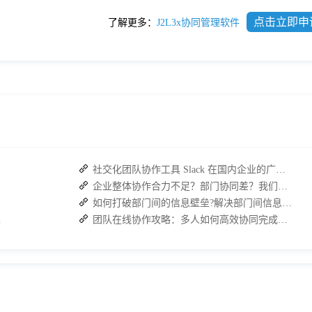
点击立即申
了解更多：
J2L3x协同管理软件
社交化团队协作工具 Slack 在国内企业的广泛应用：优点与局限性
企业整体协作合力不足？部门协同差？我们来帮您攻破！
如何打破部门间的信息壁垒?解决部门间信息障碍
复高效协作
团队在线协作攻略：多人如何高效协同完成任务？