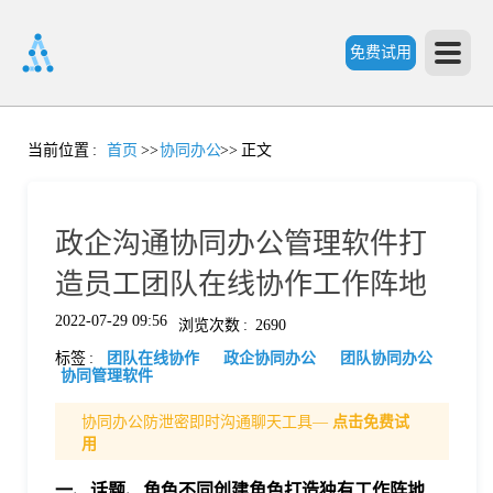
免费试用
首
当前位置
:
首页
>>
协同办公
>>
正文
页
政企沟通协同办公管理软件打
产
造员工团队在线协作工作阵地
2022-07-29 09:56
浏览次数
:
2690
品
标签
:
团队在线协作
政企协同办公
团队协同办公
协同管理软件
功
协同办公防泄密即时沟通聊天工具—
点击免费试
用
能
价
一
、
话题
、
角色不同创建角色打造独有工作阵地