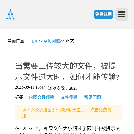
免费试用
首
当前位置
:
首页
>>
常见问题
>>
正文
页
当需要上传较大的文件，被提
产
示文件过大时，如何才能传输?
2023-09-11 13:47
浏览次数
:
2823
品
标签
:
内网文件传输
文件传输
常见问题
功
协同办公防泄密即时沟通聊天工具—
点击免费试
用
能
在 J2L3x 上，如果文件大小超过了限制并被提示文
价