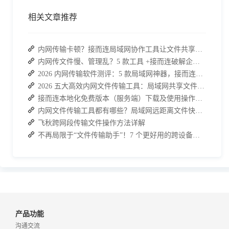
相关文章推荐
内网传输卡顿？接而连局域网协作工具让文件共享效率升级
内网传文件慢、管理乱？5 款工具 +接而连破解企业办公传输困局
2026 内网传输软件测评：5 款局域网神器，接而连凭实力 C 位出道
2026 五大高效内网文件传输工具：局域网共享文件的最佳解决方案
接而连本地化免费版本（服务端）下载及使用操作手册
内网文件传输工具都有哪些？局域网远距离文件快速传输神器
飞秋跨网段传输文件操作方法详解
不再局限于“文件传输助手”！7 个更好用的跨设备传输 App 推荐！
产品功能
沟通交流