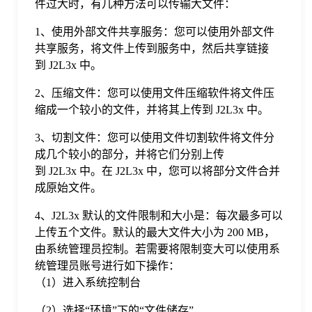
件过大时，有几种方法可以传输大文件：
格
1、使用外部文件共享服务：您可以使用外部文件
共享服务，将文件上传到服务中，然后共享链接
到 J2L3x 中。
技
2、压缩文件：您可以使用文件压缩软件将文件压
缩成一个较小的文件，并将其上传到 J2L3x 中。
术
常
3、切割文件：您可以使用文件切割软件将文件分
成几个较小的部分，并将它们分别上传
资
见
到 J2L3x 中。在 J2L3x 中，您可以将部分文件合并
成原始文件。
讯
问
4、J2L3x 默认的文件限制和大小是：每次最多可以
上传五个文件。默认的最大文件大小为 200 MB，
题
由系统管理员控制。若需要将限制变大可以使用系
统管理员账号进行如下操作：
关
（1）进入系统控制台
（2）选择“环境”下的“文件储存”