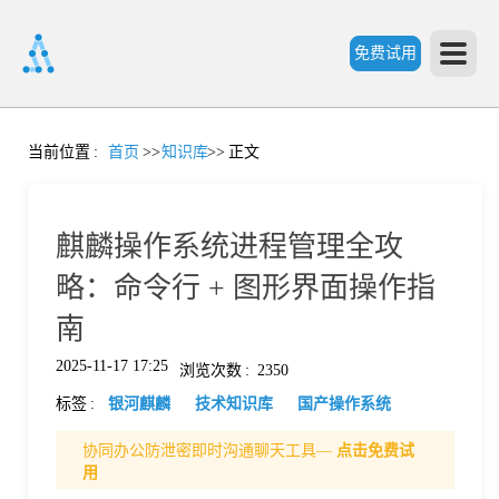
免费试用
首
当前位置
:
首页
>>
知识库
>>
正文
页
麒麟操作系统进程管理全攻
产
略：命令行 + 图形界面操作指
南
品
2025-11-17 17:25
浏览次数
:
2350
标签
:
银河麒麟
技术知识库
国产操作系统
功
协同办公防泄密即时沟通聊天工具—
点击免费试
用
能
价