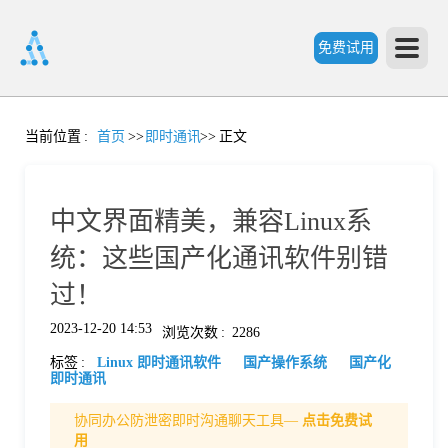
免费试用
首
当前位置
:
首页
>>
即时通讯
>>
正文
页
中文界面精美，兼容Linux系
产
统：这些国产化通讯软件别错
过！
品
2023-12-20 14:53
浏览次数
:
2286
标签
:
Linux 即时通讯软件
国产操作系统
国产化
功
即时通讯
协同办公防泄密即时沟通聊天工具—
点击免费试
能
价
用