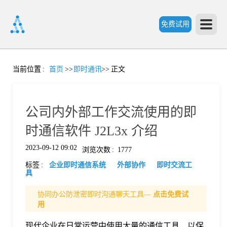
免费试用
首
当前位置
:
首页
>>
即时通讯
>>
正文
页
公司内外部工作交流使用的即
产
时通信软件 J2L3x 介绍
2023-09-12 09:02
浏览次数
:
1777
品
标签
:
企业即时通信系统
外部协作
即时交流工
具
功
协同办公防泄密即时沟通聊天工具—
点击免费试
用
能
价
现代企业在日常运营中使用大量的通信工具，以保