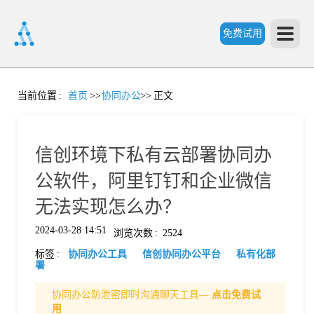
免费试用
首
当前位置
:
首页
>>
协同办公
>>
正文
页
信创环境下私有云部署协同办
产
公软件，阿里钉钉和企业微信
无法实现怎么办？
品
2024-03-28 14:51
浏览次数
:
2524
标签
:
协同办公工具
信创协同办公平台
私有化部
功
署
协同办公防泄密即时沟通聊天工具—
点击免费试
能
价
用