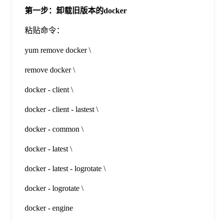
第一步：卸载旧版本的docker
格
粘贴命令：
yum remove docker \
技
remove docker \
术
常
docker - client \
docker - client - lastest \
资
见
docker - common \
讯
问
docker - latest \
docker - latest - logrotate \
题
docker - logrotate \
关
docker - engine