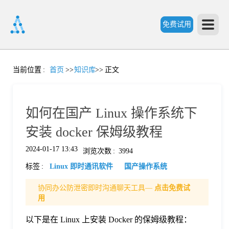
免费试用
首
当前位置
:
首页
>>
知识库
>>
正文
页
如何在国产 Linux 操作系统下
产
安装 docker 保姆级教程
2024-01-17 13:43
浏览次数
:
3994
品
标签
:
Linux 即时通讯软件
国产操作系统
功
协同办公防泄密即时沟通聊天工具—
点击免费试
用
能
以下是在 Linux 上安装 Docker 的保姆级教程：
价