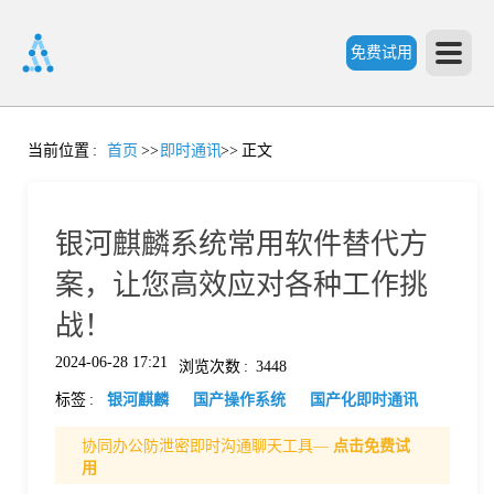
免费试用
首
当前位置
:
首页
>>
即时通讯
>>
正文
页
银河麒麟系统常用软件替代方
产
案，让您高效应对各种工作挑
战！
品
2024-06-28 17:21
浏览次数
:
3448
标签
:
银河麒麟
国产操作系统
国产化即时通讯
功
协同办公防泄密即时沟通聊天工具—
点击免费试
用
能
价