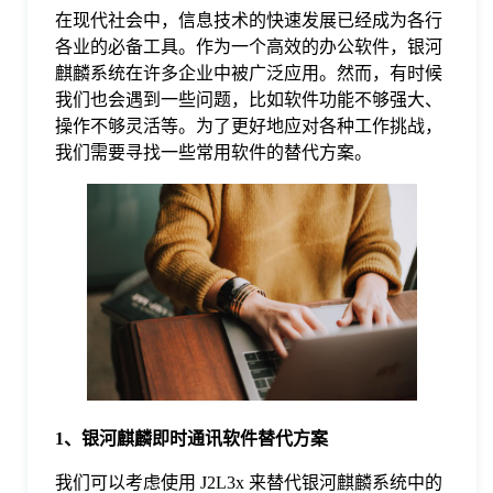
在现代社会中，信息技术的快速发展已经成为各行
格
各业的必备工具。作为一个高效的办公软件，银河
麒麟系统在许多企业中被广泛应用。然而，有时候
我们也会遇到一些问题，比如软件功能不够强大、
技
操作不够灵活等。为了更好地应对各种工作挑战，
我们需要寻找一些常用软件的替代方案。
术
常
资
见
讯
问
题
1、银河麒麟即时通讯软件替代方案
关
我们可以考虑使用 J2L3x 来替代银河麒麟系统中的