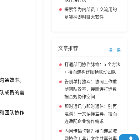
探索华为内部员工交流用的
是哪种即时聊天软件
文章推荐
换一换
打通部门协作脉络：5 个方法
+ 接而连构建顺畅联动团队
高沟通效率。
告别单打独斗：协同工作重
塑团队效率，接而连打造数
团队成员的需
据合规协作空间
即时通讯与即时通信：别再
率和团队协作
混淆！一文读懂差异，接而
连适配企业协作需求
内网传输卡顿？接而连局域
网协作工具让文件共享效率