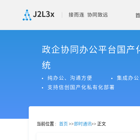
首
政企协同办公平台国产
页
统
产
纯办公、沟通方便
集成办公
支持信创国产化私有化部署
品
功
当前位置
:
首页
>>
即时通讯
>>
正文
能
价