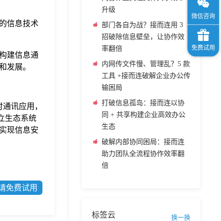
升级
的信息技术
部门各自为战？接而连用 3
招破除信息壁垒，让协作效
率翻倍
构建信息通
内网传文件慢、管理乱？5 款
养和发展。
工具 +接而连破解企业办公传
输困局
打破信息孤岛：接而连以协
即时通讯应用，
同 + 共享构建企业高效办公
立生态系统
生态
实现信息安
破解内部协同困局：接而连
助力团队全流程协作效率翻
倍
请免费试用
标签云
换一换