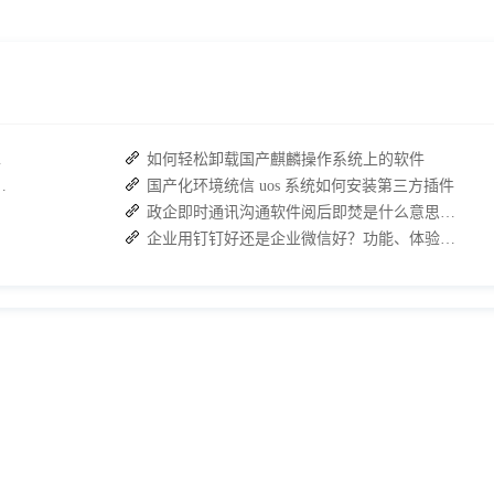
复高效协作
如何轻松卸载国产麒麟操作系统上的软件
：接而连如何筑牢安全防线并提效
国产化环境统信 uos 系统如何安装第三方插件
政企即时通讯沟通软件阅后即焚是什么意思？安全聊天软件介绍
企业用钉钉好还是企业微信好？功能、体验、安全性全面分析