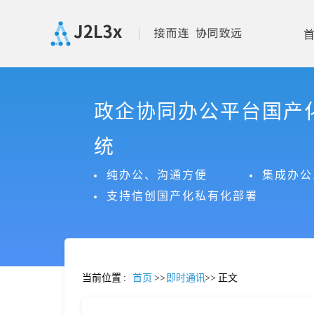
首
政企协同办公平台国产
页
统
产
纯办公、沟通方便
集成办公
支持信创国产化私有化部署
品
功
当前位置
:
首页
>>
即时通讯
>>
正文
能
价