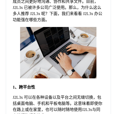
成员之间更好地沟通、协作和共享文件。目前，
J2L3x 已被许多公司广泛使用。那么，为什么这么
格
多人推荐 J2L3x 呢？下面，我们来看看 J2L3x 办公
功能强在哪些方面。
技
术
常
资
见
讯
问
1、跨平台性
题
J2L3x 可以在各种设备以及平台之间无缝切换，包
关
括桌面电脑、手机和平板电脑等。这意味着即使你
在路上或在家里，也可以随时随地使用J2L3x与同