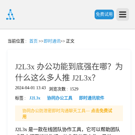
免费试用
首
当前位置
:
首页
>>
即时通讯
>>
正文
页
J2L3x 办公功能到底强在哪？为
产
什么这么多人推 J2L3x？
2024-04-01 13:43
浏览次数
:
1529
品
标签
:
J2L3x
协同办公工具
即时通讯软件
功
协同办公防泄密即时沟通聊天工具—
点击免费试
用
能
J2L3x 是一款在线团队协作工具，它可以帮助团队
价