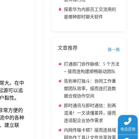
探索华为内部员工交流用的
是哪种即时聊天软件
文章推荐
换一换
打通部门协作脉络：5 个方法
+ 接而连构建顺畅联动团队
告别单打独斗：协同工作重
非常大。在中
塑团队效率，接而连打造数
起源可以追
据合规协作空间
用户黏性。
即时通讯与即时通信：别再
非常方便的
混淆！一文读懂差异，接而
流中的各种
连适配企业协作需求
、建立联
内网传输卡顿？接而连局域
网协作工具让文件共享效率