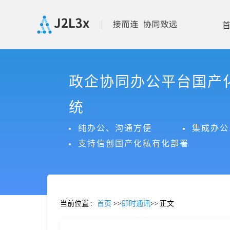
首
政企协同办公平台国产
页
统
产
纯办公、沟通方便
集成办公
支持信创国产化私有化部署
品
功
当前位置
:
首页
>>
即时通讯
>>
正文
能
价