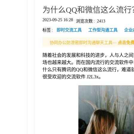
为什么QQ和微信这么流行
格
2023-09-25 16:28
浏览次数
:
2413
标签
:
即时交流工具
工作型沟通工具
企业
技
协同办公防泄密即时沟通聊天工具—
点击免
术
常
随着社会的发展和科技的进步，人与人之间
场也越来越大。而在国内流行的交流软件中
资
见
什么只有腾讯的QQ和微信这么流行，难道
很受欢迎的交流软件 J2L3x。
讯
问
题
关