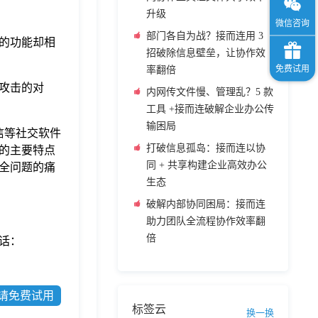
升级
部门各自为战？接而连用 3
们的功能却相
招破除信息壁垒，让协作效
率翻倍
络攻击的对
内网传文件慢、管理乱？5 款
工具 +接而连破解企业办公传
输困局
信等社交软件
打破信息孤岛：接而连以协
的主要特点
同 + 共享构建企业高效办公
全问题的痛
生态
破解内部协同困局：接而连
助力团队全流程协作效率翻
倍
话：
请免费试用
标签云
换一换