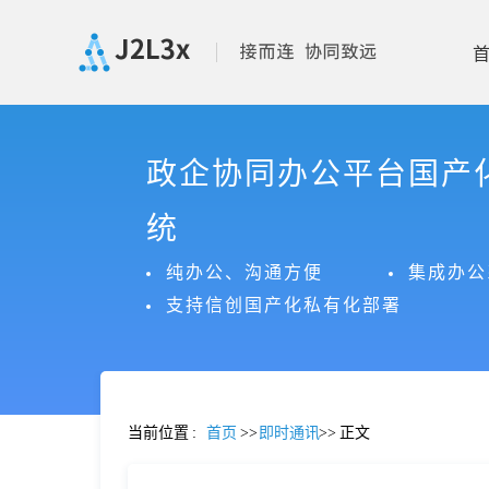
首
政企协同办公平台国产
页
统
产
纯办公、沟通方便
集成办公
支持信创国产化私有化部署
品
功
当前位置
:
首页
>>
即时通讯
>>
正文
能
价