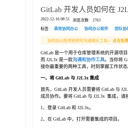
GitLab 开发人员如何在 
格
2022-12-16 08:51
浏览次数
:
2763
标签
:
高效协同办公
协同办公软件
团队协
技
协同办公防泄密即时沟通聊天工具—
点击免
术
常
GitLab 是一个用于仓库管理系统的开源
而 J2L3x 是一款
沟通和协作工具
。当你将 G
资
见
接你最重要的两种工具，时刻掌握工作状态。在这
一、将
GitLab
与 J2L3x 集成
讯
问
首先，GitLab 开发人员需要将 GitLab 与 
成员协作。要将 GitLab 与 J2L3x 集
题
1、登录 GitLab 和 J2L3x。
关
2、在 GitLab 中，打开需要集成的项目。