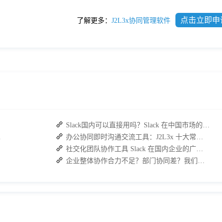
点击立即申
了解更多：
J2L3x协同管理软件
Slack国内可以直接用吗？Slack 在中国市场的使用现状及替代方案探讨
复高效协作
办公协同即时沟通交流工具：J2L3x 十大常用具体功能介绍
社交化团队协作工具 Slack 在国内企业的广泛应用：优点与局限性
企业整体协作合力不足？部门协同差？我们来帮您攻破！