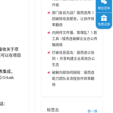
升级
部门各自为战？接而连用 3
招破除信息壁垒，让协作效
率翻倍
内网传文件慢、管理乱？5 款
工具 +接而连破解企业办公传
输困局
 中接收关于项
打破信息孤岛：接而连以协
您还可以在项目
同 + 共享构建企业高效办公
生态
代表集成，
破解内部协同困局：接而连
OAuth
助力团队全流程协作效率翻
倍
话：
标签云
换一换