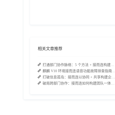
相关文章推荐
打通部门协作脉络：5 个方法 + 接而连构建顺畅联动团队
麒麟 V10 环境接而连语音功能故障排查指南：快速恢
打破信息孤岛：接而连以协同 + 共享构建企业高效办公生态
破局跨部门协作：接而连如何构建团队一体化运行新格局