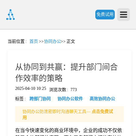
免费试用
首
当前位置
:
首页
>>
协同办公
>>
正文
页
从协同到共赢：提升部门间合
产
作效率的策略
2025-04-10 10:25
浏览次数
:
773
品
标签
:
跨部门协同
协同办公软件
高效协同办公
功
协同办公防泄密即时沟通聊天工具—
点击免费试
用
能
在当今快速变化的商业环境中，企业的成功不仅依
价