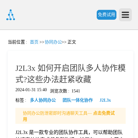
免费试用
首
当前位置
:
首页
>>
协同办公
>>
正文
页
J2L3x 如何开启团队多人协作模
产
式?这些办法赶紧收藏
2024-01-31 15:40
浏览次数
:
1541
品
标签
:
多人协同办公
团队一体化协作
J2L3x
功
协同办公防泄密即时沟通聊天工具—
点击免费试
用
能
J2L3x 是一款专业的团队协作工具，可以帮助团队
价