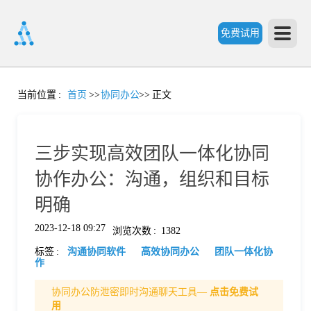
免费试用
首
当前位置
:
首页
>>
协同办公
>>
正文
页
三步实现高效团队一体化协同
产
协作办公：沟通，组织和目标
明确
品
2023-12-18 09:27
浏览次数
:
1382
标签
:
沟通协同软件
高效协同办公
团队一体化协
功
作
协同办公防泄密即时沟通聊天工具—
点击免费试
能
价
用