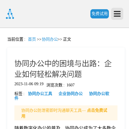
免费试用
首
当前位置
:
首页
>>
协同办公
>>
正文
页
协同办公中的困境与出路：企
产
业如何轻松解决问题
2023-11-06 09:19
浏览次数
:
1607
品
标签
:
协同办公工具
企业协同办公
协同办公软
件
功
协同办公防泄密即时沟通聊天工具—
点击免费试
用
能
价
随着数字化办公的普及，协同办公成为了大多数企