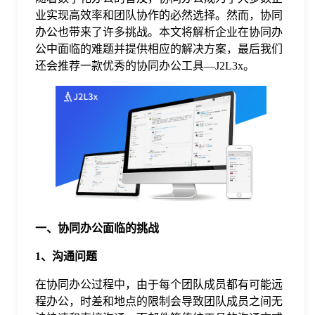
业实现高效率和团队协作的必然选择。然而，协同
格
办公也带来了许多挑战。本文将解析企业在协同办
公中面临的难题并提供相应的解决方案，最后我们
还会推荐一款优秀的协同办公工具—J2L3x。
技
术
常
资
见
讯
问
一、协同办公面临的挑战
题
1、沟通问题
关
在协同办公过程中，由于每个团队成员都有可能远
程办公，时差和地点的限制会导致团队成员之间无