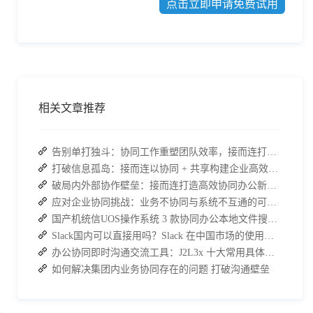
点击立即申请免费试用
相关文章推荐
告别单打独斗：协同工作重塑团队效率，接而连打造数据合规协作空间
打破信息孤岛：接而连以协同 + 共享构建企业高效办公生态
破局内外部协作壁垒：接而连打造高效协同办公新范式
应对企业协同挑战：业务不协同与系统不互通的可行策略
国产机统信UOS操作系统 3 款协同办公本地文件搜索神器介绍
Slack国内可以直接用吗？Slack 在中国市场的使用现状及替代方案探讨
办公协同即时沟通交流工具：J2L3x 十大常用具体功能介绍
如何解决集团内业务协同存在的问题 打破沟通壁垒