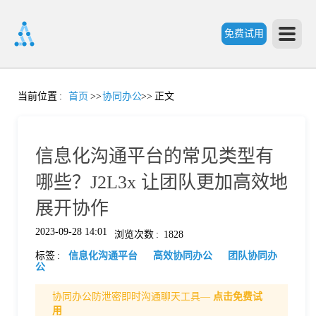
免费试用
首
当前位置
:
首页
>>
协同办公
>>
正文
页
信息化沟通平台的常见类型有
产
哪些？J2L3x 让团队更加高效地
展开协作
品
2023-09-28 14:01
浏览次数
:
1828
标签
:
信息化沟通平台
高效协同办公
团队协同办
功
公
协同办公防泄密即时沟通聊天工具—
点击免费试
能
价
用