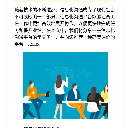
随着技术的不断进步，信息化沟通成为了现代社会
格
不可或缺的一个部分。信息化沟通平台能够让员工
在工作中更加高效地展开协作，以便更快地完成任
技
务和提升业绩。在本文中，我们将分享一些信息化
沟通平台的常见类型，并向您推荐一种高度评价的
平台—J2L3x。
术
常
资
见
讯
问
题
关