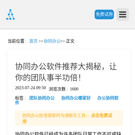
免费试用
首
当前位置
:
首页
>>
协同办公
>>
正文
页
协同办公软件推荐大揭秘，让
产
你的团队事半功倍！
2023-07-24 09:50
浏览次数
:
1600
品
标签
:
团队协同办公
协同办公哪家好
办公协同软
件
功
协同办公防泄密即时沟通聊天工具—
点击免费试
用
能
价
协同办公软件已经成为许多团队日常工作不可或缺