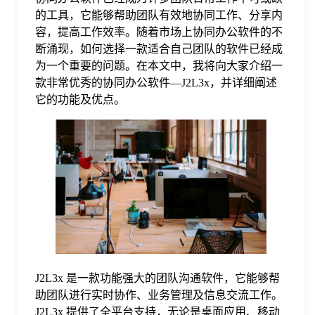
的工具，它能够帮助团队有效地协同工作、分享内
格
容，提高工作效率。随着市场上协同办公软件的不
断涌现，如何选择一款适合自己团队的软件已经成
为一个重要的问题。在本文中，我将向大家介绍一
技
款非常优秀的协同办公软件—J2L3x，并详细阐述
它的功能及优点。
术
常
资
见
讯
问
题
J2L3x 是一款功能强大的团队沟通软件，它能够帮
关
助团队进行实时协作、业务管理及信息交流工作。
J2L3x 提供了全平台支持，无论是桌面应用、移动