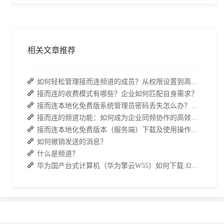
相关文章推荐
如何轻松管理接而连频道的成员？从权限设置到高效协作全指南
接而连的收费模式有哪些？企业如何匹配自身需求？
接而连本地化免费版系统管理员密码丢失怎么办？两种解决方案帮你快速恢复权限
接而连的频道功能：如何成为企业同频协作的高效枢纽？
接而连本地化免费版本（服务端）下载及使用操作手册
如何撤销发送的消息？
什么是频道？
华为国产台式计算机（华为擎云W55）如何下载 J2L3x 客户端