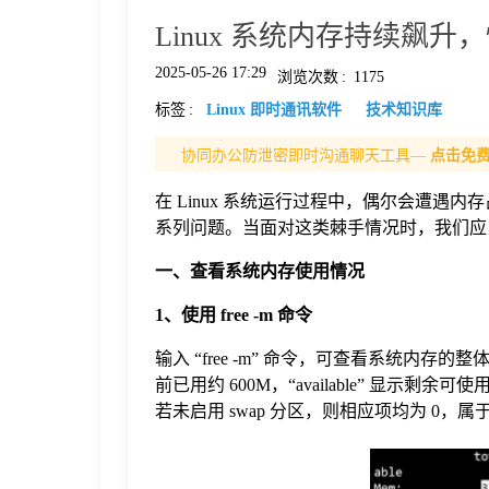
Linux 系统内存持续飙
格
2025-05-26 17:29
浏览次数
:
1175
标签
:
Linux 即时通讯软件
技术知识库
技
协同办公防泄密即时沟通聊天工具—
点击免
术
常
在 Linux 系统运行过程中，偶尔会遭遇
系列问题。当面对这类棘手情况时，我们应
资
见
一、查看系统内存使用情况
讯
问
1、使用 free -m 命令
输入 “free -m” 命令，可查看系统内存的
题
前已用约 600M，“available” 显示
若未启用 swap 分区，则相应项均为 0，
关