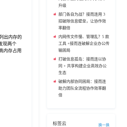
升级
部门各自为战？接而连用 3
招破除信息壁垒，让协作效
率翻倍
明确列出内存的
内网传文件慢、管理乱？5 款
发现两个
工具 +接而连破解企业办公传
出的高内存占用
输困局
打破信息孤岛：接而连以协
同 + 共享构建企业高效办公
生态
破解内部协同困局：接而连
助力团队全流程协作效率翻
倍
标签云
换一换