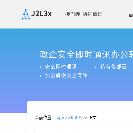
首
政企安全即时通讯办公
页
安全即时通讯
私有化部署
产
加密解密安全保障
品
功
当前位置
:
首页
>>
知识库
>>
正文
能
价