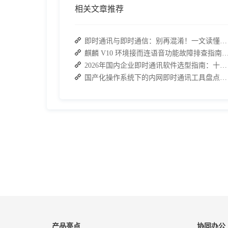
相关文章推荐
即时通讯与即时通信：别再混淆！一文读懂差异，接而连适配企业协作需求
麒麟 V10 环境接而连语音功能故障排查指南：快速恢
2026年国内企业即时通讯软件选型指南：十大主流平台深度盘点
国产化操作系统下的内网即时通讯工具盘点：安全与高效的双重亮点
产品亮点
协同办公