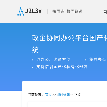
首
政企协同办公平台国产
页
统
产
纯办公、沟通方便
集成办公
支持信创国产化私有化部署
品
功
当前位置
:
首页
>>
即时通讯
>>
正文
能
价