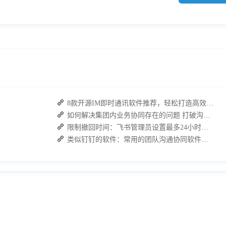
8款开源IM即时通讯软件推荐，轻松打造高效团队沟通！
如何解决集团内业务协同存在的问题 打破沟通壁垒
限制撤回时间：飞书管理员设置最多24小时，推荐使用 J2L3x 管理团队沟通
类似钉钉的软件：常用的团队沟通协同软件推荐