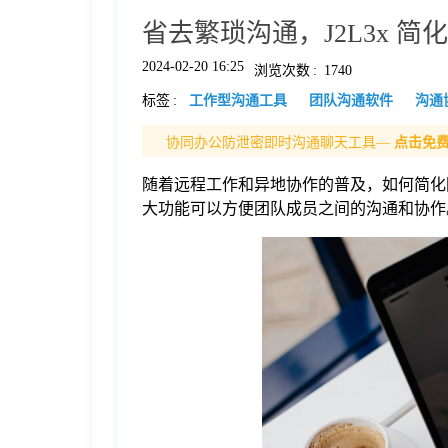
省去繁琐沟通，J2L3x 
格
2024-02-20 16:25
浏览次数
:
1740
标签
:
工作型沟通工具
团队沟通软件
沟通
技
协同办公防泄密即时沟通聊天工具—
点击免
术
常
随着远程工作和异地协作的普及，如何简化团
大功能可以方便团队成员之间的沟通和协作。本
资
见
讯
问
题
关