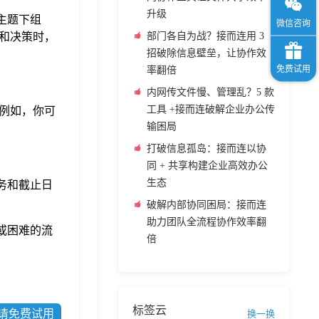
升级
的主题下组
和决策时，
部门各自为战？接而连用 3
招破除信息壁垒，让协作效
率翻倍
内网传文件慢、管理乱？5 款
工具 +接而连破解企业办公传
。例如，你可
输困局
打破信息孤岛：接而连以协
同 + 共享构建企业高效办公
生态
务和截止日
破解内部协同困局：接而连
助力团队全流程协作效率翻
或困难的流
倍
标签云
请免费试用
换一换