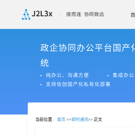
首
政企协同办公平台国产
页
统
产
纯办公、沟通方便
集成办公
支持信创国产化私有化部署
品
功
当前位置
:
首页
>>
即时通讯
>>
正文
能
价