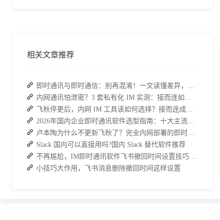
相关文章推荐
即时通讯与即时通信：别再混淆！一文读懂差异，接而连适配企业协作需求
内网通讯怕泄密？3 套私有化 IM 实测：接而连如何筑牢安全防线并提效
飞秋停更后，内网 IM 工具该如何选择？接而连成企业新宠
2026年国内企业即时通讯软件选型指南：十大主流平台深度盘点
卢本陶为什么不更新飞秋了？完全内网部署的即时通讯软件推荐
Slack 国内可以直接用吗?国内 Slack 替代软件推荐
不再尴尬，IM即时通讯软件飞书撤回时间设置技巧分享
小技巧大作用，飞书消息删除撤回时间这样设置