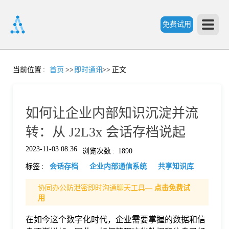
免费试用
首
当前位置
:
首页
>>
即时通讯
>>
正文
页
如何让企业内部知识沉淀并流
产
转：从 J2L3x 会话存档说起
2023-11-03 08:36
浏览次数
:
1890
品
标签
:
会话存档
企业内部通信系统
共享知识库
功
协同办公防泄密即时沟通聊天工具—
点击免费试
用
能
在如今这个数字化时代，企业需要掌握的数据和信
价