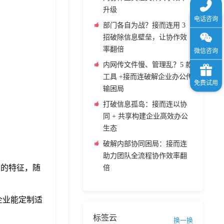
升级
部门各自为战？接而连用 3
招破除信息壁垒，让协作效
率翻倍
内网传文件慢、管理乱？5 款
工具 +接而连破解企业办公传
输困局
打破信息孤岛：接而连以协
同 + 共享构建企业高效办公
生态
破解内部协同困局：接而连
助力团队全流程协作效率翻
有的特征，随
倍
企业能定制适
标签云
换一换