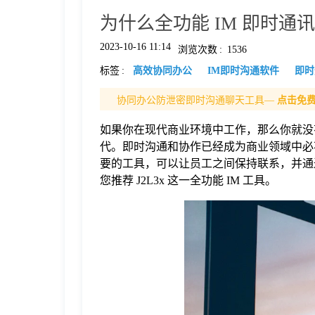
为什么全功能 IM 即时
格
2023-10-16 11:14
浏览次数
:
1536
标签
:
高效协同办公
IM即时沟通软件
即时
技
协同办公防泄密即时沟通聊天工具—
点击免
术
常
如果你在现代商业环境中工作，那么你就没
代。即时沟通和协作已经成为商业领域中必
资
见
要的工具，可以让员工之间保持联系，并通过
您推荐 J2L3x 这一全功能 IM 工具。
讯
问
题
关