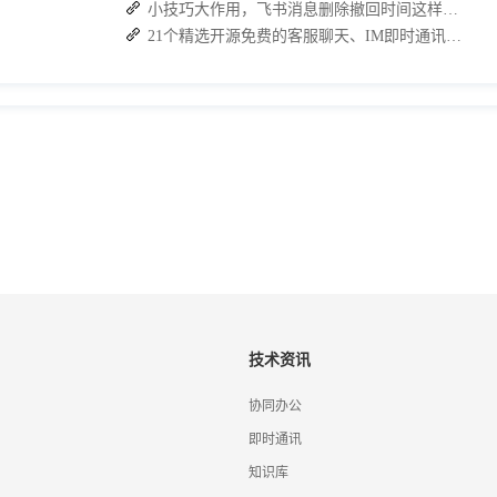
小技巧大作用，飞书消息删除撤回时间这样设置
21个精选开源免费的客服聊天、IM即时通讯系统，助力企业沟通效率提升
技术资讯
协同办公
即时通讯
知识库