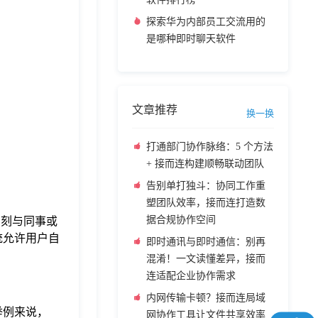
探索华为内部员工交流用的
是哪种即时聊天软件
文章推荐
换一换
打通部门协作脉络：5 个方法
+ 接而连构建顺畅联动团队
告别单打独斗：协同工作重
塑团队效率，接而连打造数
据合规协作空间
即刻与同事或
统允许用户自
即时通讯与即时通信：别再
混淆！一文读懂差异，接而
连适配企业协作需求
内网传输卡顿？接而连局域
举例来说，
网协作工具让文件共享效率