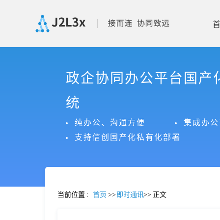
首
政企协同办公平台国产
页
统
产
纯办公、沟通方便
集成办公
支持信创国产化私有化部署
品
功
当前位置
:
首页
>>
即时通讯
>>
正文
能
价