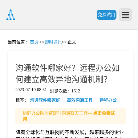
免费试用
首
当前位置
:
首页
>>
即时通讯
>>
正文
页
沟通软件哪家好？远程办公如
产
何建立高效异地沟通机制？
2023-07-19 08:51
浏览次数
:
1612
品
标签
:
沟通软件哪家好
高效沟通工具
远程办公
功
协同办公防泄密即时沟通聊天工具—
点击免费试
用
能
随着全球化与互联网的不断发展，越来越多的企业
价