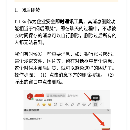
1、阅后即焚
格
J2L3x 作为
企业安全即时通讯工具
，其消息删除功
能相当于“阅后即焚”。即在聊天的过程中，不想被
技
长时间保存的消息可以自行删除，删除过后所有的
人都无法看到。
术
常
我们有时候发一些重要消息，如：银行账号密码、
某个涉密文件、图片等，留在对话框中是个隐患，
资
见
这个时候用阅后即焚，就可以避免这样的困扰了。
操作步骤：（1）点击消息下方的删除按钮。（2）
讯
弹出的窗口中点击删除。
问
题
关