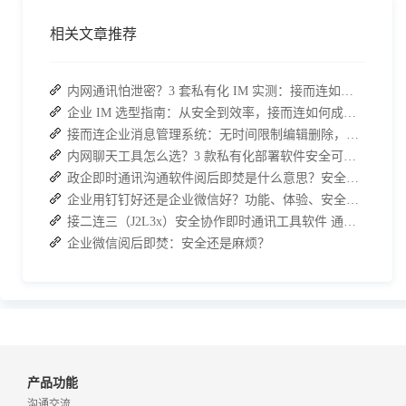
相关文章推荐
内网通讯怕泄密？3 套私有化 IM 实测：接而连如何筑牢安全防线并提效
企业 IM 选型指南：从安全到效率，接而连如何成为中大型企业首选
接而连企业消息管理系统：无时间限制编辑删除，守护沟通安全
内网聊天工具怎么选？3 款私有化部署软件安全可靠又高效
政企即时通讯沟通软件阅后即焚是什么意思？安全聊天软件介绍
企业用钉钉好还是企业微信好？功能、体验、安全性全面分析
接二连三（J2L3x）安全协作即时通讯工具软件 通过邀请加入更安全更可信
企业微信阅后即焚：安全还是麻烦？
产品功能
沟通交流