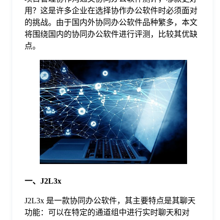
用？这是许多企业在选择协作办公软件时必须面对
格
的挑战。由于国内外协同办公软件品种繁多，本文
将围绕国内的协同办公软件进行评测，比较其优缺
点。
技
术
常
资
见
讯
问
题
一、J2L3x
关
J2L3x 是一款协同办公软件，其主要特点是其聊天
功能：可以在特定的通道组中进行实时聊天和对