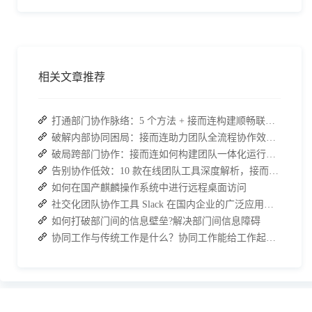
相关文章推荐
打通部门协作脉络：5 个方法 + 接而连构建顺畅联动团队
破解内部协同困局：接而连助力团队全流程协作效率翻倍
破局跨部门协作：接而连如何构建团队一体化运行新格局
告别协作低效：10 款在线团队工具深度解析，接而连凭什么脱颖而出？
如何在国产麒麟操作系统中进行远程桌面访问
社交化团队协作工具 Slack 在国内企业的广泛应用：优点与局限性
如何打破部门间的信息壁垒?解决部门间信息障碍
协同工作与传统工作是什么？协同工作能给工作起到哪些效果？