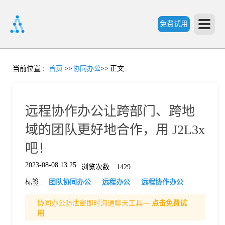
免费试用
首
当前位置
:
首页
>>
协同办公
>>
正文
页
远程协作办公让跨部门、跨地
产
域的团队更好地合作，用 J2L3x
吧！
品
2023-08-08 13:25
浏览次数
:
1429
标签
:
团队协同办公
远程办公
远程协作办公
功
协同办公防泄密即时沟通聊天工具—
点击免费试
用
能
价