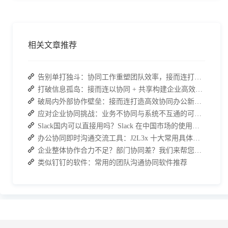
相关文章推荐
告别单打独斗：协同工作重塑团队效率，接而连打造数据合规协作空间
打破信息孤岛：接而连以协同 + 共享构建企业高效办公生态
破局内外部协作壁垒：接而连打造高效协同办公新范式
应对企业协同挑战：业务不协同与系统不互通的可行策略
Slack国内可以直接用吗？Slack 在中国市场的使用现状及替代方案探讨
办公协同即时沟通交流工具：J2L3x 十大常用具体功能介绍
企业整体协作合力不足？部门协同差？我们来帮您攻破！
类似钉钉的软件：常用的团队沟通协同软件推荐