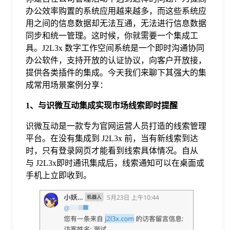
办公效率购置的系统应用越来越多，而这些系统应
格
用之间的信息数据却无法互通，无法进行信息数据
同步和统一管理。这时候，你就需要一个集成工
具。J2L3x 数字工作空间系统是一个即时沟通协同
技
办公软件，支持开放的认证协议，向客户开放接，
提供各类插件的集成。今天我们来聊下其强大的集
术
常
成常用场景案例分享：
1、
与识微互动集成实现市场线索
即时提醒
资
见
识微互动是一款专为官网运营人员打造的线索管理
平台。在没有集成到 J2L3x 前，当有新线索到达
讯
问
时，只有登录网页才能看到线索具体情况。自从
与 J2L3x即时通讯集成后，线索通知可以在桌面或
手机上立即收到。
题
关